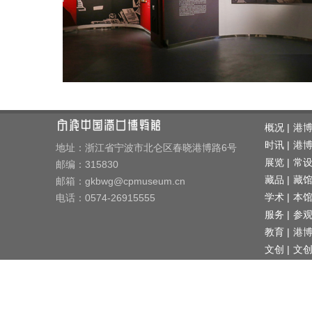
概况 |
港
时讯 |
港
地址：浙江省宁波市北仑区春晓港博路6号
展览 |
常
邮编：315830
藏品 |
藏
邮箱：gkbwg@cpmuseum.cn
学术 |
电话：0574-26915555
本
服务 |
参
教育 |
港
文创 |
文